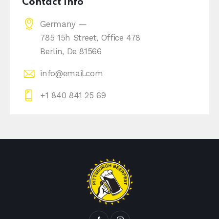
Contact Info
Germany —
785 15h Street, Office 478
Berlin, De 81566
info@email.com
+1 840 841 25 69