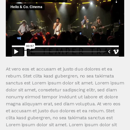
At vero eos et accusam et justo duo dolores et ea
rebum. Stet clita kasd gubergren, no sea takimata
sanctus est Lorem ipsum dolor sit amet. Lorem ipsum
dolor sit amet, consetetur sadipscing elitr, sed diam
nonumy eirmod tempor invidunt ut labore et dolore
magna aliquyam erat, sed diam voluptua. At vero eos
et accusam et justo duo dolores et ea rebum. Stet
clita kasd gubergren, no sea takimata sanctus est
Lorem ipsum dolor sit amet. Lorem ipsum dolor sit