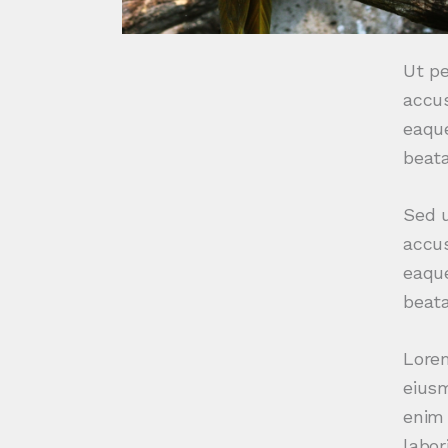
Ut pe
accu
eaque
beata
Sed u
accu
eaque
beata
Lorem
eiusm
enim 
labor