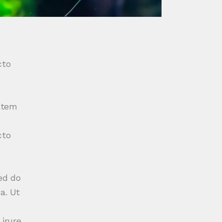
cto
tatem
cto
ed do
a. Ut
 irure