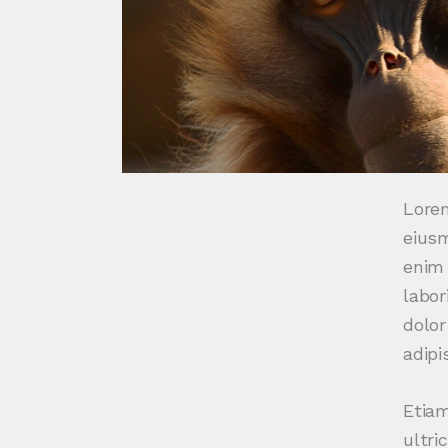
Lorem
eiusm
enim 
labor
dolor
adipis
Etiam
ultri