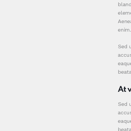
bland
eleme
Aenea
enim.
Sed u
accu
eaque
beata
At 
Sed u
accu
eaque
beata