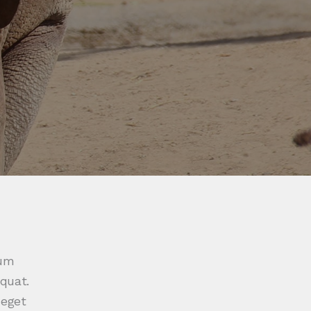
tum
equat.
 eget