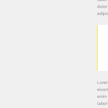
dolor
adipis
Lorem
eiusm
enim 
labor