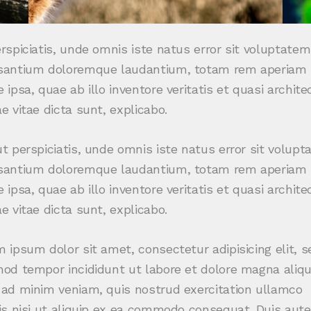
rspiciatis, unde omnis iste natus error sit voluptatem
santium doloremque laudantium, totam rem aperiam
 ipsa, quae ab illo inventore veritatis et quasi archite
e vitae dicta sunt, explicabo.
t perspiciatis, unde omnis iste natus error sit volup
santium doloremque laudantium, totam rem aperiam
 ipsa, quae ab illo inventore veritatis et quasi archite
e vitae dicta sunt, explicabo.
 ipsum dolor sit amet, consectetur adipisicing elit, s
od tempor incididunt ut labore et dolore magna aliqu
ad minim veniam, quis nostrud exercitation ullamco
is nisi ut aliquip ex ea commodo consequat. Duis aute