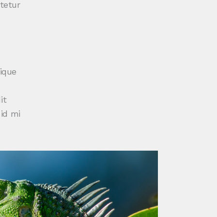
tetur
tique
it
id mi