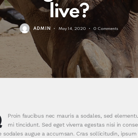
live?
ADMIN
May 14, 2020
0
Comments
Q
Proin faucibus nec mauris a sodales, sed elemen
mi tincidunt. Sed eget viverra egestas nisi in cons
 sodales augue a accumsan. Cras sollicitudin, ipsum