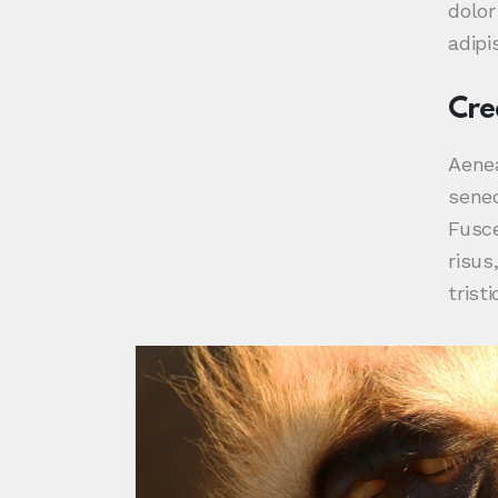
dolor
adipis
Cre
Aenea
senec
Fusce
risus
trist