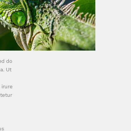
ed do
a. Ut
 irure
tetur
us