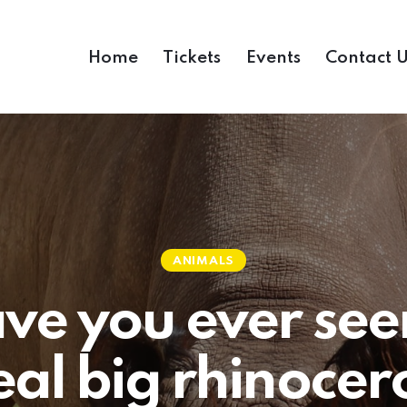
Home
Tickets
Events
Contact 
ANIMALS
ve you ever see
eal big rhinocer