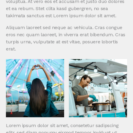
voluptua. At vero eos et accusam et justo duo dolores
et ea rebum. Stet clita kasd gubergren, no sea
takimata sanctus est Lorem ipsum dolor sit amet.
Aliquam laoreet sed neque ac vehicula. Cras congue
eros nec quam laoreet, in viverra erat bibendum. Cras
turpis urna, vulputate at est vitae, posuere lobortis
erat.
Lorem ipsum dolor sit amet, consetetur sadipscing
elitr, sed diam nonumy eirmod tempor invidunt ut