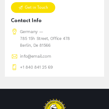
Contact Info
Germany —
785 15h Street, Office 478
Berlin, De 81566
info@email.com
+1 840 841 25 69